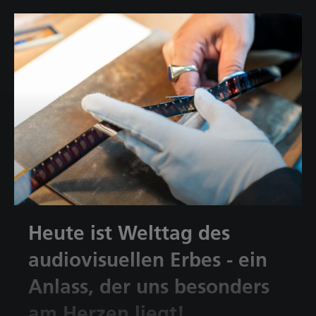
und sorgten für eine großartige Stimmung. Geschäftsführer
Tammo Steinmetz freute sich sehr über das
Zusammenkommen beider Teams und die besondere
Atmosphäre des Abends. Bei leckerem Essen und Getränken
war schnell klar: Das wird ein langer Abend. Ein absoluter
Publikumsmagnet: Bingo! Die Preise hatten es in sich – von
einer Woche Chefparkplatz bis hin zu einem zusätzlichen
Urlaubstag. Entsprechend groß waren Spannung und Jubel.
Für noch mehr Spaß gab es eine weihnachtliche Fotobox,
die für viele lustige Erinnerungen und Schnappschüsse
gesorgt hat. Gefeiert, gelacht und getanzt wurde bis tief in
die Nacht – ein Abend, der gezeigt hat, wie schön es ist,
gemeinsam zu feiern. Danke an alle, die dabei waren und
diesen Abend so besonders gemacht haben!
Heute ist Welttag des
audiovisuellen Erbes - ein
Anlass, der uns besonders
am Herzen liegt!